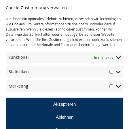
Cookie-Zustimmung verwalten
10.-14. März 2023, Hamburg
Um Ihnen ein optimales Erlebnis zu bieten, verwenden wir Technologien
voraussichtlich Halle A4 / Stand 314 (masande / YUMMY
wie Cookies, um Geräteinformationen zu speichern und/oder darauf
zuzugreifen. Wenn Sie diesen Technologien zustimmen, können wir
trendfood & streetfood)
Daten wie das Surfverhalten oder eindeutige IDs auf dieser Website
Wir freuen uns auf euren Besuch!
verarbeiten. Wenn Sie Ihre Zustimmung nicht erteilen oder zurückziehen,
können bestimmte Merkmale und Funktionen beeinträchtigt werden.
mehr lesen
Funktional
Immer aktiv
Statistiken
Marketing
Akzeptieren
© masande gmbh
Ablehnen
AGB
Datenschutz