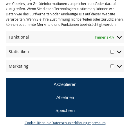
wie Cookies, um Geräteinformationen zu speichern und/oder darauf
zuzugreifen. Wenn Sie diesen Technologien zustimmen, können wir
Daten wie das Surfverhalten oder eindeutige IDs auf dieser Website
« zurück zu allen Presseberichten
verarbeiten. Wenn Sie Ihre Zustimmung nicht erteilen oder zurückziehen,
können bestimmte Merkmale und Funktionen beeinträchtigt werden.
Funktional
Immer aktiv
Statistiken
© masande gmbh
Marketing
AGB
Datenschutz
Impressum
Akzeptieren
Ablehnen
Speichern
Cookie-Richtlinie
Datenschutzerklärung
Impressum