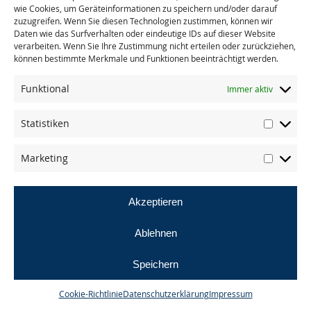
wie Cookies, um Geräteinformationen zu speichern und/oder darauf
zuzugreifen. Wenn Sie diesen Technologien zustimmen, können wir
Daten wie das Surfverhalten oder eindeutige IDs auf dieser Website
« zurück zu allen Presseberichten
verarbeiten. Wenn Sie Ihre Zustimmung nicht erteilen oder zurückziehen,
können bestimmte Merkmale und Funktionen beeinträchtigt werden.
Funktional
Immer aktiv
Statistiken
© masande gmbh
Marketing
AGB
Datenschutz
Impressum
Akzeptieren
Ablehnen
Speichern
Cookie-Richtlinie
Datenschutzerklärung
Impressum