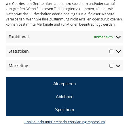
wie Cookies, um Geräteinformationen zu speichern und/oder darauf
zuzugreifen. Wenn Sie diesen Technologien zustimmen, können wir
Daten wie das Surfverhalten oder eindeutige IDs auf dieser Website
« zurück zu allen Presseberichten
verarbeiten. Wenn Sie Ihre Zustimmung nicht erteilen oder zurückziehen,
können bestimmte Merkmale und Funktionen beeinträchtigt werden.
Funktional
Immer aktiv
Statistiken
© masande gmbh
Marketing
AGB
Datenschutz
Impressum
Akzeptieren
Ablehnen
Speichern
Cookie-Richtlinie
Datenschutzerklärung
Impressum