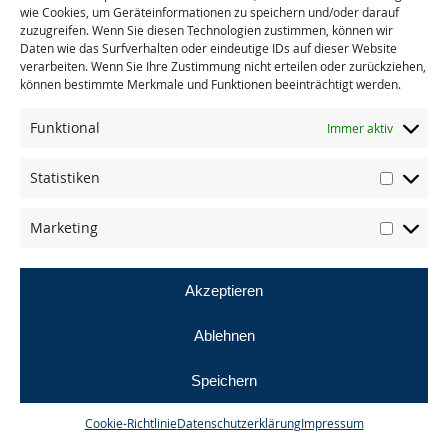
wie Cookies, um Geräteinformationen zu speichern und/oder darauf
zuzugreifen. Wenn Sie diesen Technologien zustimmen, können wir
Daten wie das Surfverhalten oder eindeutige IDs auf dieser Website
« zurück zu allen Presseberichten
verarbeiten. Wenn Sie Ihre Zustimmung nicht erteilen oder zurückziehen,
können bestimmte Merkmale und Funktionen beeinträchtigt werden.
Funktional
Immer aktiv
Statistiken
© masande gmbh
Marketing
AGB
Datenschutz
Impressum
Akzeptieren
Ablehnen
Speichern
Cookie-Richtlinie
Datenschutzerklärung
Impressum