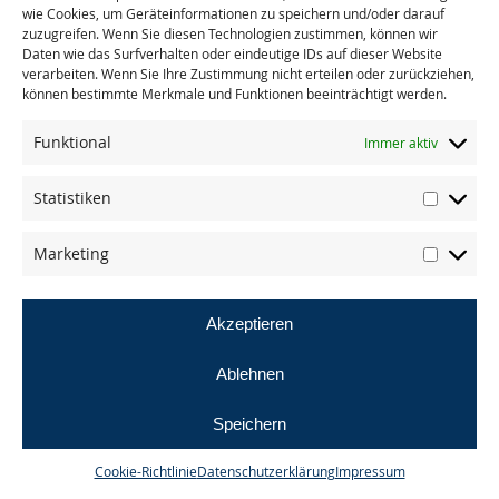
wie Cookies, um Geräteinformationen zu speichern und/oder darauf
zuzugreifen. Wenn Sie diesen Technologien zustimmen, können wir
Daten wie das Surfverhalten oder eindeutige IDs auf dieser Website
« zurück zu allen Presseberichten
verarbeiten. Wenn Sie Ihre Zustimmung nicht erteilen oder zurückziehen,
können bestimmte Merkmale und Funktionen beeinträchtigt werden.
Funktional
Immer aktiv
Statistiken
© masande gmbh
Marketing
AGB
Datenschutz
Impressum
Akzeptieren
Ablehnen
Speichern
Cookie-Richtlinie
Datenschutzerklärung
Impressum